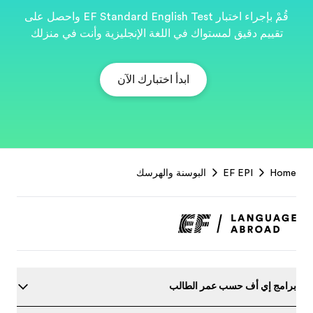
قُمْ بإجراء اختبار EF Standard English Test واحصل على
نت في منزلك
EF
Footer