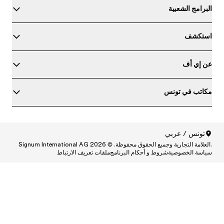
ط
Central
Centr
Cen